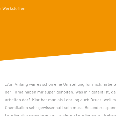
n Werkstoffen
„Am Anfang war es schon eine Umstellung für mich, arbeite
der Firma haben mir super geholfen. Was mir gefällt ist, das
arbeiten darf. Klar hat man als Lehrling auch Druck, weil
Chemikalien sehr gewissenhaft sein muss. Beson
ders spann
Lehrlingsilm
gemeinsam mit anderen Lehrlingen zu drehen. 