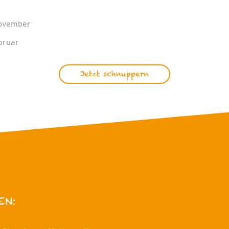
November
bruar
Jetzt schnuppern
EN: